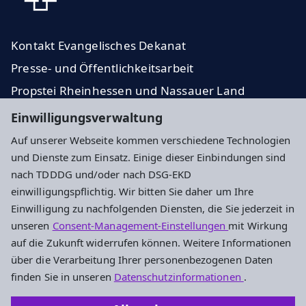
Kontakt Evangelisches Dekanat
Presse- und Öffentlichkeitsarbeit
Propstei Rheinhessen und Nassauer Land
Evangelische Kirche in Hessen und Nassau
Einwilligungsverwaltung
Auf unserer Webseite kommen verschiedene Technologien
Impressum
Datenschutz
Cookie-Einstellungen
und Dienste zum Einsatz. Einige dieser Einbindungen sind
nach TDDDG und/oder nach DSG-EKD
einwilligungspflichtig. Wir bitten Sie daher um Ihre
Adresse
Einwilligung zu nachfolgenden Diensten, die Sie jederzeit in
unseren
Consent-Management-Einstellungen
mit Wirkung
Evangelisches Dekanat Mainz
auf die Zukunft widerrufen können. Weitere Informationen
Kaiserstr. 37
über die Verarbeitung Ihrer personenbezogenen Daten
55116 Mainz
finden Sie in unseren
Datenschutzinformationen
.
Tel.: 06131 960040