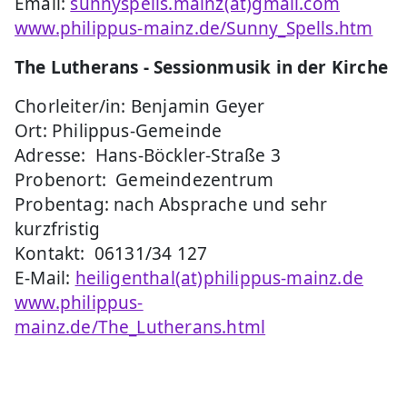
Email:
sunnyspells.mainz(at)gmail.com
www.philippus-mainz.de/Sunny_Spells.htm
The Lutherans - Sessionmusik in der Kirche
Chorleiter/in: Benjamin Geyer
Ort: Philippus-Gemeinde
Adresse: Hans-Böckler-Straße 3
Probenort: Gemeindezentrum
Probentag: nach Absprache und sehr
kurzfristig
Kontakt: 06131/34 127
E-Mail:
heiligenthal(at)philippus-mainz.de
www.philippus-
mainz.de/The_Lutherans.html