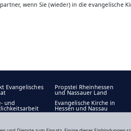
artner, wenn Sie (wieder) in die evangelische K
kt Evangelisches
Propstei Rheinhessen
at
und Nassauer Land
e- und
Evangelische Kirche in
lichkeitsarbeit
Hessen und Nassau
en und Dienste zum Einsatz. Einige dieser Einbindungen