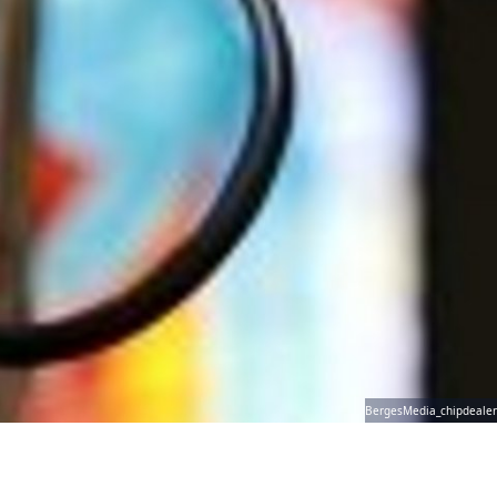
BergesMedia_chipdealer