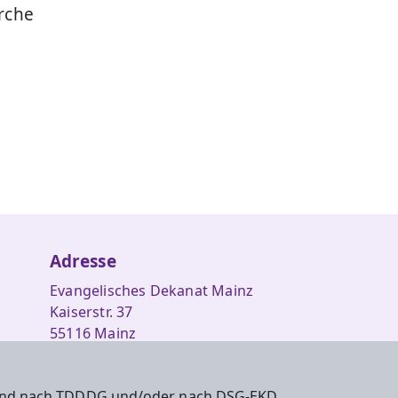
irche
Adresse
Evangelisches Dekanat Mainz
Kaiserstr. 37
55116 Mainz
Tel.: 06131 960040
 sind nach TDDDG und/oder nach DSG-EKD