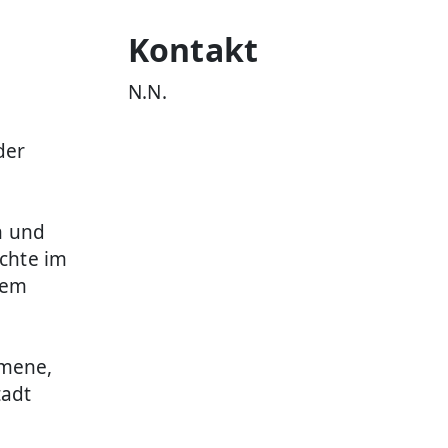
Kontakt
N.N.
der
n und
ichte im
nem
umene,
tadt