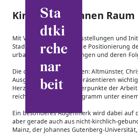
Sta
Kirche im urbanen Raum
dtki
Mit Veranstaltungen, Ausstellungen und Ini
rche
Stadtkirchenarbeit um die Positionierung d
urbanen Herausforderungen und deren Folgen
nar
Die drei Innenstadtkirchen: Altmünster, Chr
beit
Ausgangspunkte. Sie repräsentieren wichtig
Herzen von Mainz. Schwerpunkte der Arbeit 
reichhaltigen Begleitprogramm unter einem
Ein besonderes Augenmerk wird dabei auf d
aber gerade auch aus nicht-kirchlich-gebun
Mainz, der Johannes Gutenberg-Universität,