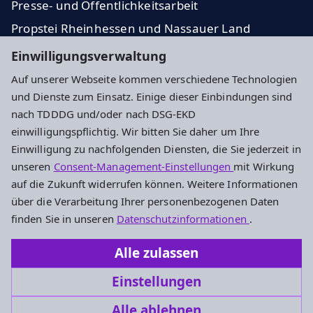
Presse- und Öffentlichkeitsarbeit
Propstei Rheinhessen und Nassauer Land
Evangelische Kirche in Hessen und Nassau
Einwilligungsverwaltung
Auf unserer Webseite kommen verschiedene Technologien
Impressum
Datenschutz
Cookie-Einstellungen
und Dienste zum Einsatz. Einige dieser Einbindungen sind
nach TDDDG und/oder nach DSG-EKD
einwilligungspflichtig. Wir bitten Sie daher um Ihre
Adresse
Einwilligung zu nachfolgenden Diensten, die Sie jederzeit in
unseren
Consent-Management-Einstellungen
mit Wirkung
Evangelisches Dekanat Mainz
auf die Zukunft widerrufen können. Weitere Informationen
Kaiserstr. 37
über die Verarbeitung Ihrer personenbezogenen Daten
55116 Mainz
finden Sie in unseren
Datenschutzinformationen
.
Tel.: 06131 960040
Alle zulassen
dekanat.mainz@ekhn.de
Einstellungen
Alle ablehnen