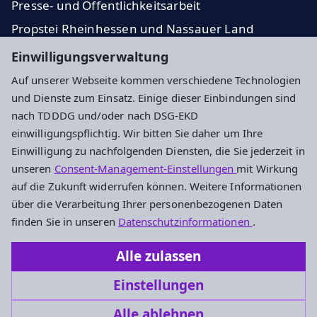
Presse- und Öffentlichkeitsarbeit
Propstei Rheinhessen und Nassauer Land
Evangelische Kirche in Hessen und Nassau
Einwilligungsverwaltung
Auf unserer Webseite kommen verschiedene Technologien
Impressum
Datenschutz
Cookie-Einstellungen
und Dienste zum Einsatz. Einige dieser Einbindungen sind
nach TDDDG und/oder nach DSG-EKD
einwilligungspflichtig. Wir bitten Sie daher um Ihre
Adresse
Einwilligung zu nachfolgenden Diensten, die Sie jederzeit in
unseren
Consent-Management-Einstellungen
mit Wirkung
Evangelisches Dekanat Mainz
auf die Zukunft widerrufen können. Weitere Informationen
Kaiserstr. 37
über die Verarbeitung Ihrer personenbezogenen Daten
55116 Mainz
finden Sie in unseren
Datenschutzinformationen
.
Tel.: 06131 960040
Alle zulassen
dekanat.mainz@ekhn.de
Einstellungen
Alle ablehnen