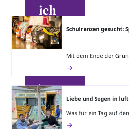
ich
Willk
Schulranzen gesucht: 
omm
en
Mit dem Ende der Grund
im
Evangelisch
Liebe und Segen in luf
en Dekanat
Mainz
Was für ein Tag auf de