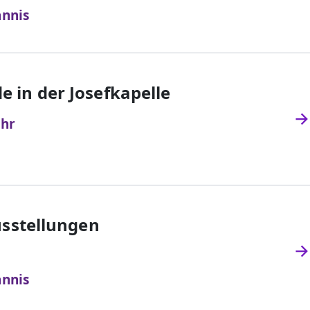
annis
in der Josefkapelle
Uhr
usstellungen
annis