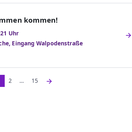
sammen kommen!
-21 Uhr
rche, Eingang Walpodenstraße
1
2
...
15